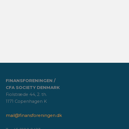
FINANSFORENINGEN /
CFA SOCIETY DENMARK
Fiolstræde 44, 2. th.
1171 Copenhagen K
mail@finansforeningen.dk