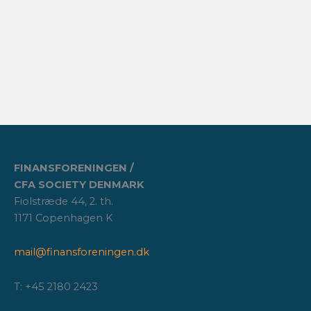
FINANSFORENINGEN /
CFA SOCIETY DENMARK
Fiolstræde 44, 2. th.
1171 Copenhagen K
mail@finansforeningen.dk
T: +45 2180 2423