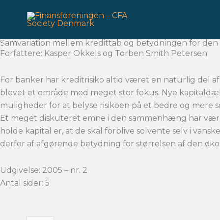
Gå
til
indholdet
Samvariation mellem kredittab og betydningen for den
Forfattere: Kasper Okkels og Torben Smith Petersen
For banker har kreditrisiko altid været en naturlig del af
blevet et område med meget stor fokus. Nye kapitaldækni
muligheder for at belyse risikoen på et bedre og mere s
Et meget diskuteret emne i den sammenhæng har været o
holde kapital er, at de skal forblive solvente selv i va
derfor af afgørende betydning for størrelsen af den øk
Udgivelse: 2005 – nr. 2
Antal sider: 5