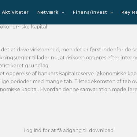
Aktiviteter
Netværk
Finans/Invest
Key R
 økonomiske kapital
 det at drive virksomhed, men det er først indenfor de sen
ngsregler tillader nu, at risikoen opgøres efter intern
ofistikeret grundlag.
pgørelse af bankers kapitalreserve (økonomiske kapital
nskelige perioder med mange tab. Tilstedekomsten af tab o
onomiske kapital. Hvordan denne samvariation modellere
Log ind for at få adgang til download