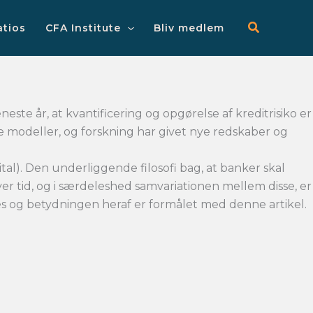
Main
Menu
atios
CFA Institute
Bliv medlem
este år, at kvantificering og opgørelse af kreditrisiko er
e modeller, og forskning har givet nye redskaber og
). Den underliggende filosofi bag, at banker skal
ver tid, og i særdeleshed samvariationen mellem disse, er
s og betydningen heraf er formålet med denne artikel.