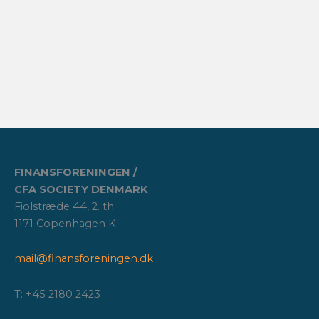
FINANSFORENINGEN /
CFA SOCIETY DENMARK
Fiolstræde 44, 2. th.
1171 Copenhagen K
mail@finansforeningen.dk
T: +45 2180 2423