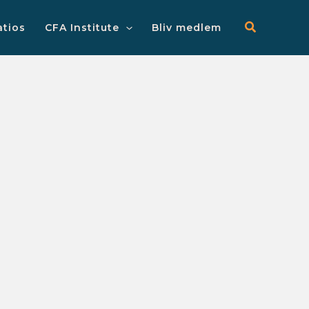
Main
Menu
atios
CFA Institute
Bliv medlem