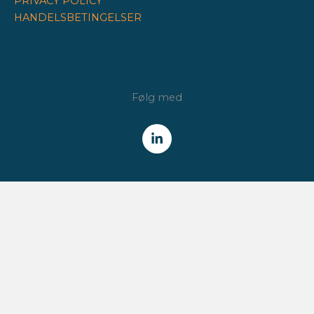
PRIVACY POLICY
HANDELSBETINGELSER
Følg med
NYHEDSBREV
Få alle nyheder fra Finansforeningen /
CFA Society Denmark
direkte i din indbakke.
HVER TORSDAG