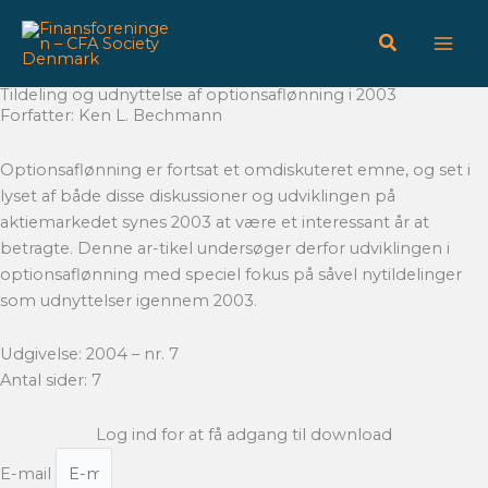
Gå
til
indholdet
Tildeling og udnyttelse af optionsaflønning i 2003
Forfatter: Ken L. Bechmann
Optionsaflønning er fortsat et omdiskuteret emne, og set i
lyset af både disse diskussioner og udviklingen på
aktiemarkedet synes 2003 at være et interessant år at
betragte. Denne ar-tikel undersøger derfor udviklingen i
optionsaflønning med speciel fokus på såvel nytildelinger
som udnyttelser igennem 2003.
Udgivelse: 2004 – nr. 7
Antal sider: 7
Log ind for at få adgang til download
E-mail