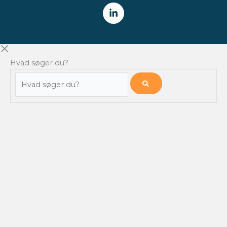
Hvad søger du?
Hvad
søger
du?
NYHEDSBREV
Få alle nyheder fra Finansforeningen /
CFA Society Denmark
direkte i din indbakke.
HVER TORSDAG
Tilmeld
Videokatalog
Job Board