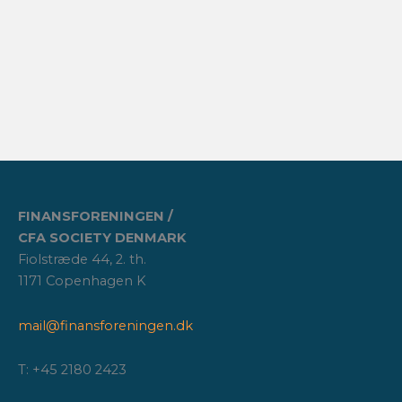
FINANSFORENINGEN /
CFA SOCIETY DENMARK
Fiolstræde 44, 2. th.
1171 Copenhagen K
mail@finansforeningen.dk
T: +45 2180 2423