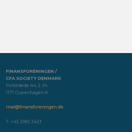
FINANSFORENINGEN /
CFA SOCIETY DENMARK
Fiolstræde 44, 2. th.
1171 Copenhagen K
mail@finansforeningen.dk
T: +45 2180 2423