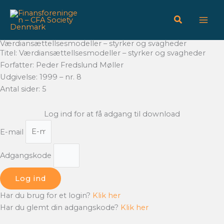
Gå
til
indholdet
Værdiansættellsesmodeller – styrker og svagheder
Titel: Værdiansættellsesmodeller – styrker og svagheder
Forfatter: Peder Fredslund Møller
Udgivelse: 1999 – nr. 8
Antal sider: 5
Log ind for at få adgang til download
E-mail
Adgangskode
Log ind
Har du brug for et login?
Klik her
Har du glemt din adgangskode?
Klik her