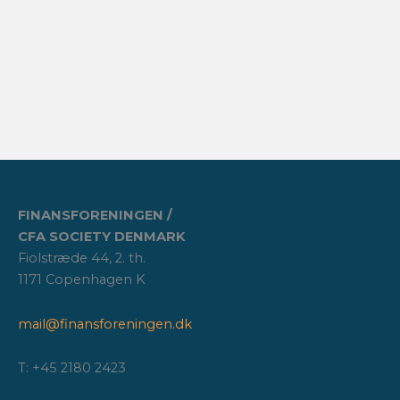
FINANSFORENINGEN /
CFA SOCIETY DENMARK
Fiolstræde 44, 2. th.
1171 Copenhagen K
mail@finansforeningen.dk
T: +45 2180 2423