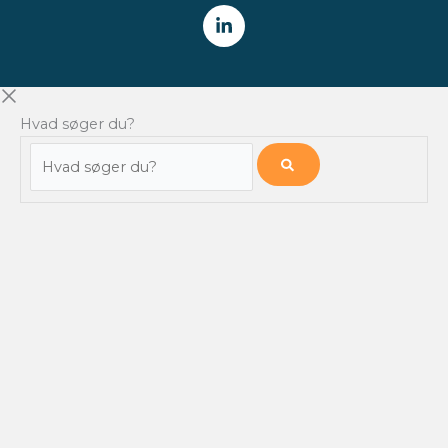
Hvad søger du?
Hvad
søger
du?
NYHEDSBREV
Få alle nyheder fra Finansforeningen /
CFA Society Denmark
direkte i din indbakke.
HVER TORSDAG
Tilmeld
Videokatalog
Job Board