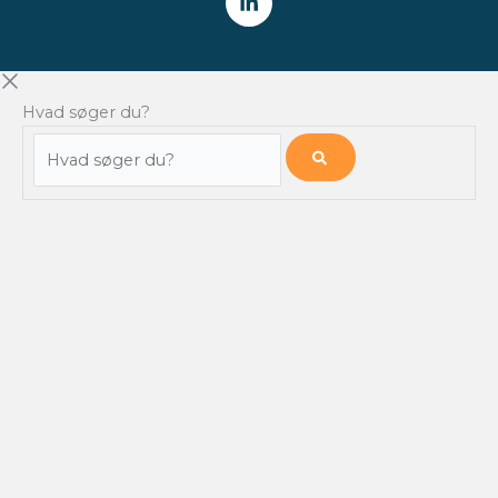
Hvad søger du?
Hvad
søger
du?
NYHEDSBREV
Få alle nyheder fra Finansforeningen /
CFA Society Denmark
direkte i din indbakke.
HVER TORSDAG
Tilmeld
Videokatalog
Job Board
Udvalg