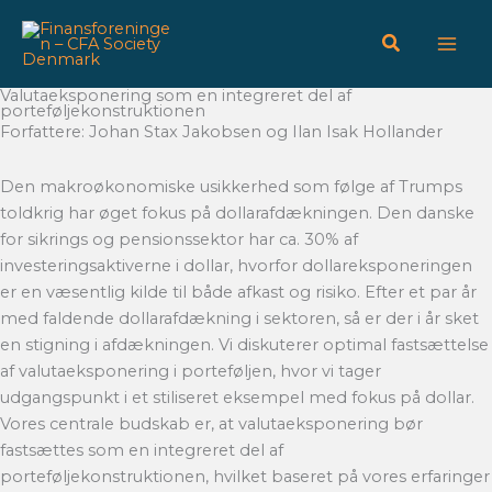
Gå
til
indholdet
Valutaeksponering som en integreret del af
porteføljekonstruktionen
Forfattere: Johan Stax Jakobsen og Ilan Isak Hollander
Den makroøkonomiske usikkerhed som følge af Trumps
toldkrig har øget fokus på dollarafdækningen. Den danske
for sikrings og pensionssektor har ca. 30% af
investeringsaktiverne i dollar, hvorfor dollareksponeringen
er en væsentlig kilde til både afkast og risiko. Efter et par år
med faldende dollarafdækning i sektoren, så er der i år sket
en stigning i afdækningen. Vi diskuterer optimal fastsættelse
af valutaeksponering i porteføljen, hvor vi tager
udgangspunkt i et stiliseret eksempel med fokus på dollar.
Vores centrale budskab er, at valutaeksponering bør
fastsættes som en integreret del af
porteføljekonstruktionen, hvilket baseret på vores erfaringer