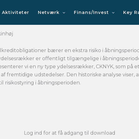
Aktiviteter
Netværk
Finans/Invest
Key R
kinhøj
kreditobligationer bærer en ekstra risiko i åbningsperi
f ydelsesrækker er offentligt tilgængelige i åbningsper
æsenterer vi en ny type ydelsesrækker, CKNYK, som på e
f fremtidige udstedelser. Den historiske analyse viser,
 risikostyring i åbningsperioden.
Log ind for at få adgang til download