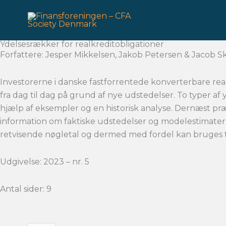
Gå
til
indholdet
Ydelsesrækker for realkreditobligationer
Forfattere: Jesper Mikkelsen, Jakob Petersen & Jacob S
Investorerne i danske fastforrentede konverterbare real
fra dag til dag på grund af nye udstedelser. To typer a
hjælp af eksempler og en historisk analyse. Dernæst pr
information om faktiske udstedelser og modelestimater a
retvisende nøgletal og dermed med fordel kan bruges til
Udgivelse: 2023 – nr. 5
Antal sider: 9