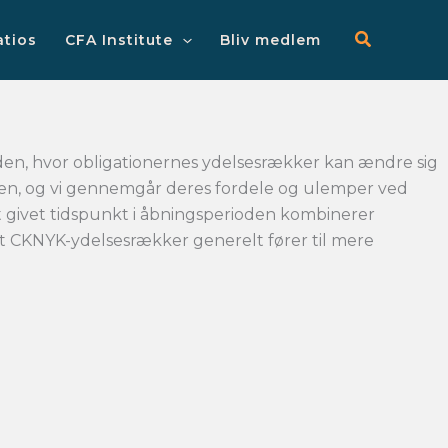
Main
Menu
atios
CFA Institute
Bliv medlem
oden, hvor obligationernes ydelsesrækker kan ændre sig
ioden, og vi gennemgår deres fordele og ulemper ved
t givet tidspunkt i åbningsperioden kombinerer
 at CKNYK-ydelsesrækker generelt fører til mere