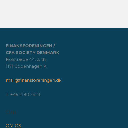
FINANSFORENINGEN /
CFA SOCIETY DENMARK
Fiolstræde 44, 2. th.
1171 Copenhagen K
mail@finansforeningen.dk
T: +45 2180 2423
Om
OM OS