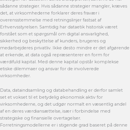
sådanne strategier. Hvis sådanne strategier mangler, kræves
det, at virksomhederne forklarer deres fravær i
overensstemmelse med retningslinjer fastsat af
Erhvervsstyrelsen. Samtidig har dataetik historisk været
forstået som et spørgsmål om digital ansvarlighed,
sikkerhed og beskyttelse af kunders, brugeres og
medarbejderes privatliv. Ikke desto mindre er det afgørende
at erkende, at data også repræsenterer en form for
værdifuld kapital. Med denne kapital opstår komplekse
etiske dilemmaer og ansvar for de involverede
virksomheder.
Data, dataindsamling og databehandling er derfor samlet
set et vokset til et betydelig økonomisk aktiv for
virksomhederne, og det udgør normalt en væsentlig andel
af en deres værdiansættelse, især i forbindelse med
strategiske og finansielle overtagelser.
Forretningsmodellerne er i stigende grad baseret på denne