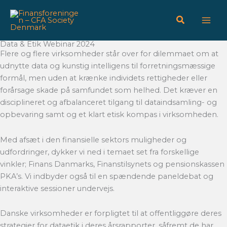
Gå
til
indholdet
Data & Etik Webinar 2024
Flere og flere virksomheder står over for dilemmaet om at
udnytte data og kunstig intelligens til forretningsmæssige
formål, men uden at krænke individets rettigheder eller
forårsage skade på samfundet som helhed. Det kræver en
disciplineret og afbalanceret tilgang til dataindsamling- og
opbevaring samt og et klart etisk kompas i virksomheden.
Med afsæt i den finansielle sektors muligheder og
udfordringer, dykker vi ned i temaet set fra forskellige
vinkler; Finans Danmarks, Finanstilsynets og pensionskassen
PKA’s. Vi indbyder også til en spændende paneldebat og
interaktive sessioner undervejs.
Danske virksomheder er forpligtet til at offentliggøre deres
strategier for dataetik i deres årsrapporter, såfremt de har