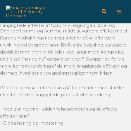
Gå
til
indholdet
Langsigtede effekter af Corona – Regningen løber op
Den ligefremme og nemme måde at vurdere effekterne af
Corona-nedlukninger og restriktioner på vil ofte være
udviklingen i begreber som BNP, arbejdsløshed, statsgæld,
dødsfald mm. Men er billedet ikke langt mere komplekst
end disse ”her og nu” opgørelser viser? Skygger de for en
mere korrekt vurdering af de mere langsigtede effekter og
dermed, hvad der er en god strategi igennem krisen.
På dette webinar rettes fokus på to områder med stærke
effekter på den langsigtede produktivitetsudvikling:
– Nedlukningerne i uddannelsessektoren og de afledte
effekter heraf
– Globalisering og investering