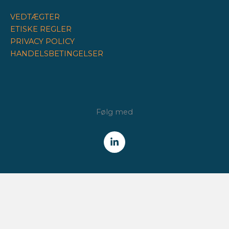
VEDTÆGTER
ETISKE REGLER
PRIVACY POLICY
HANDELSBETINGELSER
Følg med
NYHEDSBREV
Få alle nyheder fra Finansforeningen /
CFA Society Denmark
direkte i din indbakke.