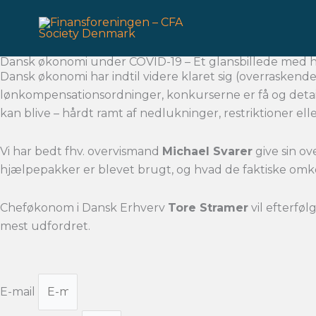
Gå
til
indholdet
Dansk økonomi under COVID-19 – Et glansbillede med h
Dansk økonomi har indtil videre klaret sig (overraske
lønkompensationsordninger, konkurserne er få og detail
kan blive – hårdt ramt af nedlukninger, restriktioner e
Vi har bedt fhv. overvismand
Michael Svarer
give sin o
hjælpepakker er blevet brugt, og hvad de faktiske omk
Cheføkonom i Dansk Erhverv
Tore Stramer
vil efterføl
mest udfordret.
E-mail