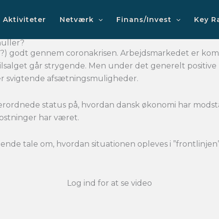
Aktiviteter
Netværk
Finans/Invest
Key R
uller?
nde?) godt gennem coronakrisen. Arbejdsmarkedet er ko
salget går strygende. Men under det generelt positive 
ller svigtende afsætningsmuligheder.
verordnede status på, hvordan dansk økonomi har modst
ostninger har været.
gende tale om, hvordan situationen opleves i ”frontlinjen
Log ind for at se video